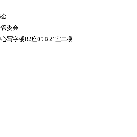
基金
金管委会
中心写字楼
B2
座
05
Ｂ
21
室二楼