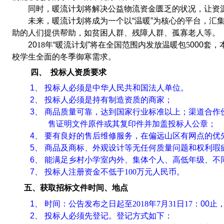
同
时，暖流计划将解决公益物流资金匮乏的状况，让资
未来，暖流计划将成为一个以
“温暖”为核心的平台，汇
助的人们提供帮助，如贫困人群、残障人群、孤寡老人等。
20
18
年
“
暖流计划
”
将在
全国范围内发放温暖包
5
000
套
，
校学生全面的冬季御寒需求
。
四
、
投标人资质要求
1、
投标人必须是中华人民共和国法人单位。
2、
投标人必须是
持有
制造
资质的
商
家
；
3、
商品
质量可靠，
达到国家行业标准以上；
渠道合作
售证明文件原件或其复印件并加盖投标人公章；
4、
要有良好的
售后维修
服务
，在偏远山区有网点的优
5、
商品及商标、外观设计等无任何质量问题和权利瑕
6、
能满足乡村小学室内外、集体个人、高低年级、不
7、
投标人注册资金不低于
100
万元人民币。
五、
获取招标文件时间、地点
1、
时间：公告发布之日起至
201
8
年
7
月
31
日
17
：
00
止
2、
投标人必须先登记。登记方式
如下
：