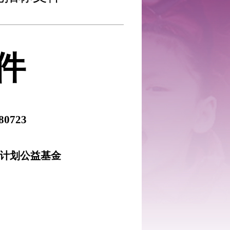
：
件
8
0
723
计划公益基金