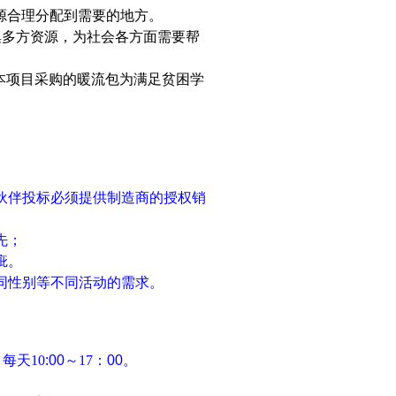
源合理分配到需要的地方。
集多方资源，为社会各方面需要帮
本项目采购的
暖流包
为满足
贫困学
伙伴投标必须提供制造商的授权销
先；
疵。
同性别等不同活动的需求。
，每天
10
:00
～
17
：
00
。