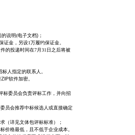
面的
说明
(
电子文档
)
；
保证金
，另
设
1
万
履约保证金
。
文件的投递时间在
7
月
31
日之后
将被
招标人指定的联系人。
者
ZIP
软件加密。
；评标委员会负责评标工作，并向招
标委员会推荐中标候选人或直接确定
要求（详见文体包评标标准）；
投标价格最低，
且不
低于企业成本。