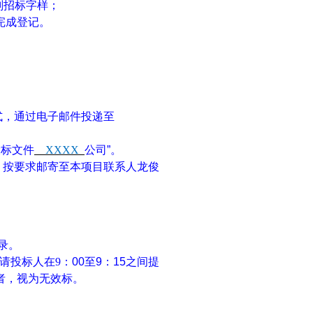
划招标字样；
完成登记。
式，通过电子邮件投递至
投标文件
XXXX
公司
”
。
，
按要求邮寄至
本项目联系人
龙俊
录。
请
投标人
在
9
：
00
至
9
：
15
之间
提
者，视为无效标。