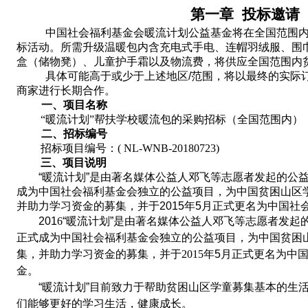
第一章
投标邀请
中国社会福利基金会
暖流计划公益
基金将在
全国范围
标活动
。所需
升级温暖包内含充电式手电、连帽羽绒服、围
盒（储物凳）、儿童护手霜以及物流费
，
将供应全国范围内
具体可能高于
或少于上述地区
/
范围，
将
以最终的实际
商家进行长期合作
。
一、项目名称
“暖流计划”帮扶
学校
暖流包的采购
招标
（全国范围内）
二、招标编号
招标项目编号：
( NL-WNB-20180723)
三、
项目说明
“
暖流计划
”
是由
著名媒体公益人
邓飞等志愿者发起的公
成为中国社会福利基金会独立的公益项目，为中国贫困山区
并助力学习资金的募集，并于
2015
年
5
月正式更名为中国社
201
6
“暖流计划”是由
著名媒体公益人
邓飞等志愿者发起
正式成为中国社会福利基金会独立的公益项目，为中国贫困
集
，并助力学习资金的募集，并于
2015
年
5
月正式更名为中
金
。
“暖流计划”目前致力于帮助贫困山区学童募集基本的生
们能够更好的学习生活，健康成长。