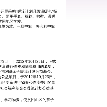
内开展
采购
“暖流计划升级温暖包”招
巾、两用手套、棉袜、棉鞋、温暖
贫困地区学校。
订单为准
。一旦中标，将会和中标
益项目，
于
2012
年
10
月
23
日，正式
学童进行物资和物流费用的募集，
会福利基金会暖流计划公益基金
。
的公益项目，
于
2012
年
10
月
23
日，
山区学童进行物资和物流费用的募
国社会福利基金会暖流计划公益基
活、学习物资，使贫困山区的孩子