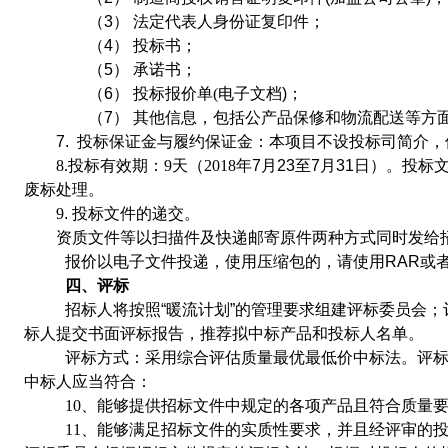
（3）
法定代表人身份证复印件；
（4）
投标书；
（5）
承诺书；
（6）
投标报价单
(
电子文档
)
；
（7）
其他
信息，包括公
产品保修
和
物流配送等方
7.
投标保证金与履约保证金
：
本项目
不设
投标
司简介
，
8.
投标有效
期：
9
天
（
2018
年
7
月
23
至
7
月
31
日）
。投标
废标
处理
。
9
.
投标文件的递交
。
资质文件等以
扫描件及
快递邮寄
原件两种方式同时发给
报价以电子文件投递，使用压缩包的，请使用
RAR
或
四、评标
招标人将按照
“
暖流计划
”的管理要求组建评标委员会
标人提交书面评标报告，推荐拟中标产品和投标人名单。
评标方式：
采用综合评估
质量最优
最低价中标法。评
中标人应当符合：
10
、能够
提供
招标文件中规定的各项
产品且符合质量
11
、能够满足招标文件的实质性要求，并且经评审的