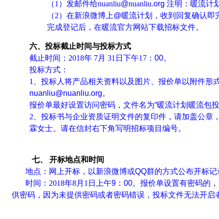
（
1
）
发邮件给
nuanliu
@
nuanliu
.org
注明：
暖流计
（
2
）
在新
浪微博上
@
暖流计划
，收到回复确认即
完成登记后，
在暖流官方网站
下载招标文件。
六、
投标截止时间与投标方式
截止时间：
201
8
年
7
月
31
日
下午
17
：
00
。
投标方式：
1
、投标人将产品相关资料以及图片、
报价单以附件形
nuanliu@nuanliu.org
。
报价单最好设置访问密码，文件名为
“
暖流计划暖
流
包
2
、
投标书与企业资质
证明
文件
的复印件
，请
加盖公章
霖
女士
。
请在信封右下角写明招标项目编号。
七
、
开标地点和时间
地点：网上开标，以新浪微博或
QQ
群的方式公布开标记
时间：
201
8
年
8
月
1
日上午
9
：
00
。
报价单设置有密码的，
供密码，因为未提供密码或者密码错误
，
投标文件
无法开启